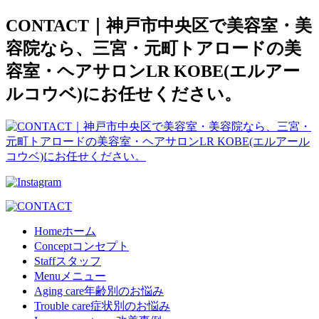
CONTACT｜神戸市中央区で美容室・美
容院なら、三宮・元町トアロードの美
容室・ヘアサロンLR KOBE(エルアー
ルコウベ)にお任せください。
Home
ホーム
Concept
コンセプト
Staff
スタッフ
Menu
メニュー
Aging care
年齢別のお悩み
Trouble care
症状別のお悩み