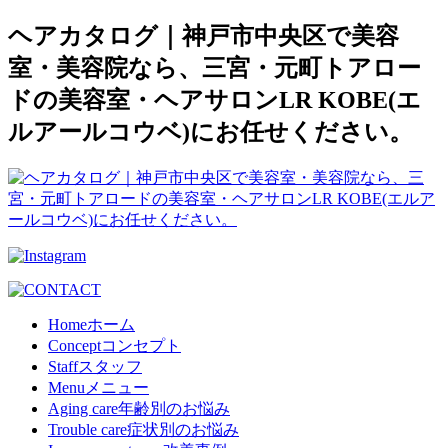
ヘアカタログ｜神戸市中央区で美容
室・美容院なら、三宮・元町トアロー
ドの美容室・ヘアサロンLR KOBE(エ
ルアールコウベ)にお任せください。
Home
ホーム
Concept
コンセプト
Staff
スタッフ
Menu
メニュー
Aging care
年齢別のお悩み
Trouble care
症状別のお悩み