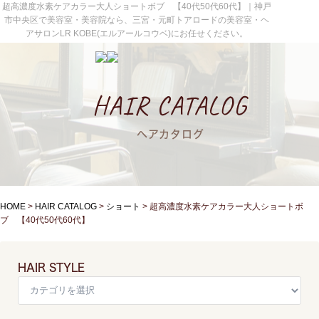
超高濃度水素ケアカラー大人ショートボブ 【40代50代60代】｜神戸
市中央区で美容室・美容院なら、三宮・元町トアロードの美容室・ヘ
アサロンLR KOBE(エルアールコウベ)にお任せください。
HAIR CATALOG
ヘアカタログ
HOME
>
HAIR CATALOG
>
ショート
>
超高濃度水素ケアカラー大人ショートボ
ブ 【40代50代60代】
HAIR STYLE